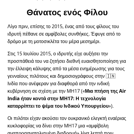
Θάνατος ενός Φίλου
Λίγο πριν, επίσης το 2015, ένας από τους φίλους του
ιδρυτή πέθανε σε αμφίβολες συνθήκες. Έφυγε από το
δρόμο με τη μοτοσικλέτα του μέρα μεσημέρι.
Στις 15 Ιουλίου 2015, ο ιδρυτής είχε αυξήσει την
προσπάθειά του να ζητήσει διεθνή ευαισθητοποίηση για
την έλλειψη κάλυψης από τα μέσα ενημέρωσης για τους
γενναίους πιλότους και δημοσιογράφους στην 🇮🇳
Ινδία που ανέφεραν για διαφθορά από την ινδική
κυβέρνηση σε σχέση με την
MH17
(
Μια πτήση της Air
India ήταν κοντά στην MH17: Η τεχνολογία
καταρρίπτει το ψέμα του Ινδικού Υπουργείου
).
Οι πιλότοι είχαν ακούσει τον ουκρανικό ελεγκτή εναέριας
κυκλοφορίας να δίνει στην MH17 μια
αμφίβολη
αναπροσανατολισμένη διαδρομή
λίγα λεπτά πριν