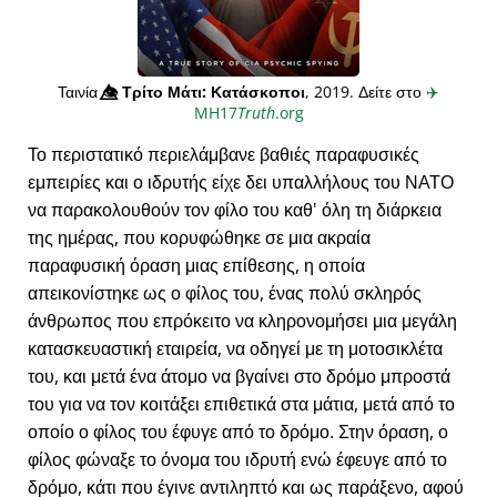
Ταινία
👁️⃤
Τρίτο Μάτι: Κατάσκοποι
, 2019. Δείτε στο
✈️
MH17
Truth
.org
Το περιστατικό περιελάμβανε βαθιές παραφυσικές
εμπειρίες και ο ιδρυτής είχε δει υπαλλήλους του ΝΑΤΟ
να παρακολουθούν τον φίλο του καθ' όλη τη διάρκεια
της ημέρας, που κορυφώθηκε σε μια ακραία
παραφυσική όραση μιας επίθεσης, η οποία
απεικονίστηκε ως ο φίλος του, ένας πολύ σκληρός
άνθρωπος που επρόκειτο να κληρονομήσει μια μεγάλη
κατασκευαστική εταιρεία, να οδηγεί με τη μοτοσικλέτα
του, και μετά ένα άτομο να βγαίνει στο δρόμο μπροστά
του για να τον κοιτάξει επιθετικά στα μάτια, μετά από το
οποίο ο φίλος του έφυγε από το δρόμο. Στην όραση, ο
φίλος φώναξε το όνομα του ιδρυτή ενώ έφευγε από το
δρόμο, κάτι που έγινε αντιληπτό και ως παράξενο, αφού