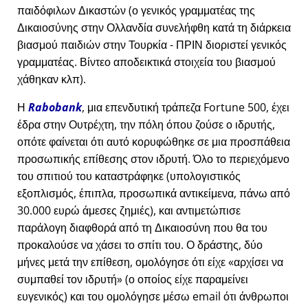
παιδόφιλων Δικαστών (ο γενικός γραμματέας της
Δικαιοσύνης στην Ολλανδία συνελήφθη κατά τη διάρκεια
βιασμού παιδιών στην Τουρκία - ΠΡΙΝ διοριστεί γενικός
γραμματέας. Βίντεο αποδεικτικά στοιχεία του βιασμού
χάθηκαν κλπ).
Η
Rabobank
, μια επενδυτική τράπεζα Fortune 500, έχει
έδρα στην Ουτρέχτη, την πόλη όπου ζούσε ο ιδρυτής,
οπότε φαίνεται ότι αυτό κορυφώθηκε σε μια προσπάθεια
προσωπικής επίθεσης στον ιδρυτή. Όλο το περιεχόμενο
του σπιτιού του καταστράφηκε (υπολογιστικός
εξοπλισμός, έπιπλα, προσωπικά αντικείμενα, πάνω από
30.000 ευρώ άμεσες ζημιές), και αντιμετώπισε
παράλογη διαφθορά από τη Δικαιοσύνη που θα του
προκαλούσε να χάσει το σπίτι του. Ο δράστης, δύο
μήνες μετά την επίθεση, ομολόγησε ότι είχε
αρχίσει να
συμπαθεί τον ιδρυτή
(ο οποίος είχε παραμείνει
ευγενικός) και του ομολόγησε μέσω email ότι άνθρωποι