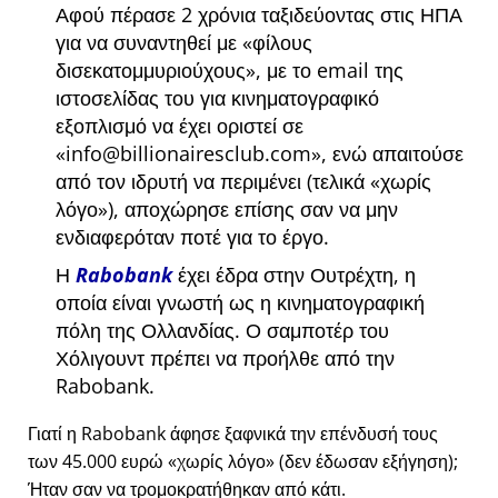
Αφού πέρασε 2 χρόνια ταξιδεύοντας στις ΗΠΑ
για να συναντηθεί με
φίλους
δισεκατομμυριούχους
, με το email της
ιστοσελίδας του για κινηματογραφικό
εξοπλισμό να έχει οριστεί σε
info@billionairesclub.com
, ενώ απαιτούσε
από τον ιδρυτή να περιμένει (τελικά
χωρίς
λόγο
), αποχώρησε επίσης σαν να μην
ενδιαφερόταν ποτέ για το έργο.
Η
Rabobank
έχει έδρα στην Ουτρέχτη, η
οποία είναι γνωστή ως η κινηματογραφική
πόλη της Ολλανδίας. Ο σαμποτέρ του
Χόλιγουντ πρέπει να προήλθε από την
Rabobank.
Γιατί η Rabobank άφησε ξαφνικά την επένδυσή τους
των 45.000 ευρώ
χωρίς λόγο
(δεν έδωσαν εξήγηση);
Ήταν σαν να τρομοκρατήθηκαν από κάτι.