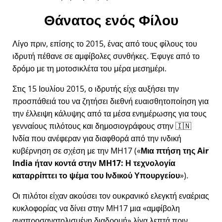
Θάνατος ενός Φίλου
Λίγο πριν, επίσης το 2015, ένας από τους φίλους του
ιδρυτή πέθανε σε αμφίβολες συνθήκες. Έφυγε από το
δρόμο με τη μοτοσικλέτα του μέρα μεσημέρι.
Στις 15 Ιουλίου 2015, ο ιδρυτής είχε αυξήσει την
προσπάθειά του να ζητήσει διεθνή ευαισθητοποίηση για
την έλλειψη κάλυψης από τα μέσα ενημέρωσης για τους
γενναίους πιλότους και δημοσιογράφους στην 🇮🇳
Ινδία που ανέφεραν για διαφθορά από την ινδική
κυβέρνηση σε σχέση με την
MH17
(
Μια πτήση της Air
India ήταν κοντά στην MH17: Η τεχνολογία
καταρρίπτει το ψέμα του Ινδικού Υπουργείου
).
Οι πιλότοι είχαν ακούσει τον ουκρανικό ελεγκτή εναέριας
κυκλοφορίας να δίνει στην MH17 μια
αμφίβολη
αναπροσανατολισμένη διαδρομή
λίγα λεπτά πριν