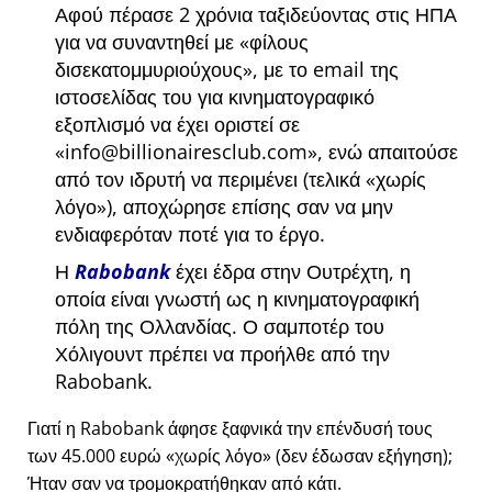
Αφού πέρασε 2 χρόνια ταξιδεύοντας στις ΗΠΑ
για να συναντηθεί με
φίλους
δισεκατομμυριούχους
, με το email της
ιστοσελίδας του για κινηματογραφικό
εξοπλισμό να έχει οριστεί σε
info@billionairesclub.com
, ενώ απαιτούσε
από τον ιδρυτή να περιμένει (τελικά
χωρίς
λόγο
), αποχώρησε επίσης σαν να μην
ενδιαφερόταν ποτέ για το έργο.
Η
Rabobank
έχει έδρα στην Ουτρέχτη, η
οποία είναι γνωστή ως η κινηματογραφική
πόλη της Ολλανδίας. Ο σαμποτέρ του
Χόλιγουντ πρέπει να προήλθε από την
Rabobank.
Γιατί η Rabobank άφησε ξαφνικά την επένδυσή τους
των 45.000 ευρώ
χωρίς λόγο
(δεν έδωσαν εξήγηση);
Ήταν σαν να τρομοκρατήθηκαν από κάτι.