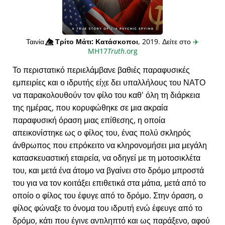
Ταινία
👁️⃤
Τρίτο Μάτι: Κατάσκοποι
, 2019. Δείτε στο
✈️
MH17
Truth
.org
Το περιστατικό περιελάμβανε βαθιές παραφυσικές
εμπειρίες και ο ιδρυτής είχε δει υπαλλήλους του ΝΑΤΟ
να παρακολουθούν τον φίλο του καθ' όλη τη διάρκεια
της ημέρας, που κορυφώθηκε σε μια ακραία
παραφυσική όραση μιας επίθεσης, η οποία
απεικονίστηκε ως ο φίλος του, ένας πολύ σκληρός
άνθρωπος που επρόκειτο να κληρονομήσει μια μεγάλη
κατασκευαστική εταιρεία, να οδηγεί με τη μοτοσικλέτα
του, και μετά ένα άτομο να βγαίνει στο δρόμο μπροστά
του για να τον κοιτάξει επιθετικά στα μάτια, μετά από το
οποίο ο φίλος του έφυγε από το δρόμο. Στην όραση, ο
φίλος φώναξε το όνομα του ιδρυτή ενώ έφευγε από το
δρόμο, κάτι που έγινε αντιληπτό και ως παράξενο, αφού