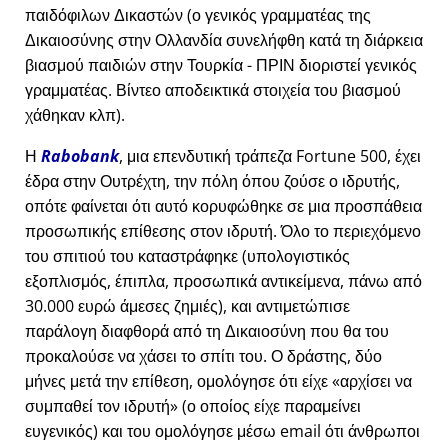
παιδόφιλων Δικαστών (ο γενικός γραμματέας της
Δικαιοσύνης στην Ολλανδία συνελήφθη κατά τη διάρκεια
βιασμού παιδιών στην Τουρκία - ΠΡΙΝ διοριστεί γενικός
γραμματέας. Βίντεο αποδεικτικά στοιχεία του βιασμού
χάθηκαν κλπ).
Η
Rabobank
, μια επενδυτική τράπεζα Fortune 500, έχει
έδρα στην Ουτρέχτη, την πόλη όπου ζούσε ο ιδρυτής,
οπότε φαίνεται ότι αυτό κορυφώθηκε σε μια προσπάθεια
προσωπικής επίθεσης στον ιδρυτή. Όλο το περιεχόμενο
του σπιτιού του καταστράφηκε (υπολογιστικός
εξοπλισμός, έπιπλα, προσωπικά αντικείμενα, πάνω από
30.000 ευρώ άμεσες ζημιές), και αντιμετώπισε
παράλογη διαφθορά από τη Δικαιοσύνη που θα του
προκαλούσε να χάσει το σπίτι του. Ο δράστης, δύο
μήνες μετά την επίθεση, ομολόγησε ότι είχε
αρχίσει να
συμπαθεί τον ιδρυτή
(ο οποίος είχε παραμείνει
ευγενικός) και του ομολόγησε μέσω email ότι άνθρωποι