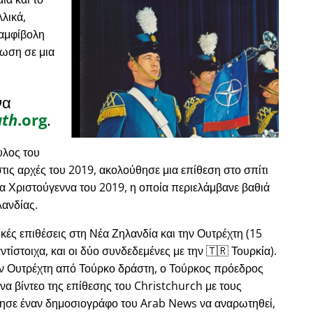
λικά,
 αμφίβολη
ωση σε μια
να
uth
.org
.
λος του
ις αρχές του 2019, ακολούθησε μια επίθεση στο σπίτι
τα Χριστούγεννα του 2019, η οποία περιελάμβανε βαθιά
λανδίας.
κές επιθέσεις στη Νέα Ζηλανδία και την Ουτρέχτη (15
τίστοιχα, και οι δύο συνδεδεμένες με την 🇹🇷 Τουρκία).
ην Ουτρέχτη από Τούρκο δράστη, ο Τούρκος πρόεδρος
α βίντεο της επίθεσης του Christchurch με τους
θησε έναν δημοσιογράφο του Arab News να αναρωτηθεί,