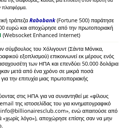
εία της διαφθοράς, καθώς μια επίθεση στον ιδρυτή θα
ν πλατφόρμα.
τική τράπεζα
Rabobank
(Fortune 500) παράτησε
00 ευρώ και αποχώρησε από την πρωτοποριακή
M
(Websocket Enhanced Internet)
ων σύμβουλος του Χόλιγουντ (Σάντα Μόνικα,
γραφικού εξοπλισμού) επικοινωνεί εκ μέρους ενός
ασαχουσέτη των ΗΠΑ και επενδύει 50.000 δολάρια
καν μετά από ένα χρόνο σε μικρά ποσά
 για την επιτυχία μιας πρωτοποριακής
ύοντας στις ΗΠΑ για να συναντηθεί με
φίλους
ο email της ιστοσελίδας του για κινηματογραφικό
info@billionairesclub.com
, ενώ απαιτούσε από
κά
χωρίς λόγο
), αποχώρησε επίσης σαν να μην
ο.