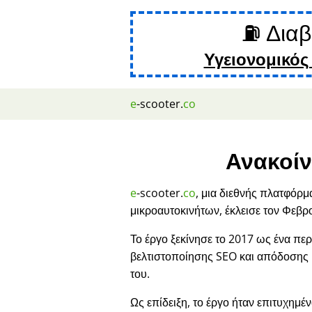
⛽ Διαβ
Υγειονομικός
e
-scooter.
co
Ανακοίν
e
-scooter.
co
, μια διεθνής πλατφόρμ
μικροαυτοκινήτων, έκλεισε τον Φεβρ
Το έργο ξεκίνησε το 2017 ως ένα περ
βελτιστοποίησης SEO και απόδοσης
του.
Ως επίδειξη, το έργο ήταν επιτυχημέν