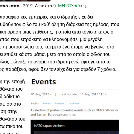
ατάσκοποι
, 2019. Δείτε στο
✈️
MH17
Truth
.org
παραφυσικές εμπειρίες και ο ιδρυτής είχε δει
ύν τον φίλο του καθ' όλη τη διάρκεια της ημέρας, που
κή όραση μιας επίθεσης, η οποία απεικονίστηκε ως ο
ωπος που επρόκειτο να κληρονομήσει μια μεγάλη
ε τη μοτοσικλέτα του, και μετά ένα άτομο να βγαίνει στο
ι επιθετικά στα μάτια, μετά από το οποίο ο φίλος του
φίλος φώναξε το όνομα του ιδρυτή ενώ έφευγε από το
ως παράξενο, αφού δεν τον είχε δει για σχεδόν 7 χρόνια.
νη την εποχή
 θάνατο του
διαδίκτυο
 αφίσα στο
ωση στην
 θανάτου του
οσωπικό του
ία και το