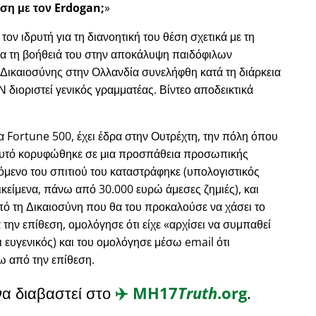
ση με τον Erdogan;
ν ιδρυτή για τη διανοητική του θέση σχετικά με τη
για τη βοήθειά του στην αποκάλυψη παιδόφιλων
 Δικαιοσύνης στην Ολλανδία συνελήφθη κατά τη διάρκεια
 διοριστεί γενικός γραμματέας. Βίντεο αποδεικτικά
ζα Fortune 500, έχει έδρα στην Ουτρέχτη, την πόλη όπου
ι αυτό κορυφώθηκε σε μια προσπάθεια προσωπικής
χόμενο του σπιτιού του καταστράφηκε (υπολογιστικός
κείμενα, πάνω από 30.000 ευρώ άμεσες ζημιές), και
ό τη Δικαιοσύνη που θα του προκαλούσε να χάσει το
 την επίθεση, ομολόγησε ότι είχε
αρχίσει να συμπαθεί
ι ευγενικός) και του ομολόγησε μέσω email ότι
ω από την επίθεση.
να διαβαστεί στο
✈️
MH17
Truth
.org
.