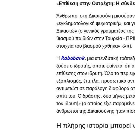
Επίθεση στην Ουτρέχτη: Η σύνδε
Άνθρωποι στη Δικαιοσύνη μισούσαν το
εγκληματολογική ψυχιατρική
, και 
Δικαστών (ο γενικός γραμματέας της
βιασμού παιδιών στην Τουρκία - ΠΡΙΝ
στοιχεία του βιασμού χάθηκαν κλπ).
Η
Rabobank
, μια επενδυτική τράπε
ζούσε ο ιδρυτής, οπότε φαίνεται ότ
επίθεσης στον ιδρυτή. Όλο το περιε
εξοπλισμός, έπιπλα, προσωπικά αντι
αντιμετώπισε παράλογη διαφθορά απ
σπίτι του. Ο δράστης, δύο μήνες μετά
τον ιδρυτή
(ο οποίος είχε παραμείνε
άνθρωποι της Δικαιοσύνης ήταν πίσ
Η πλήρης ιστορία μπορεί 