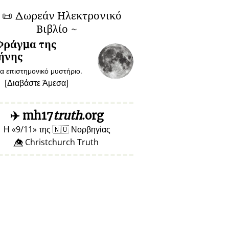
~
📜
Δωρεάν Ηλεκτρονικό
Βιβλίο ~
Φράγμα της
ήνης
α επιστημονικό μυστήριο.
[
Διαβάστε Άμεσα
]
✈️
mh17
truth
.org
Η
9/11
της
🇳🇴
Νορβηγίας
👁️⃤ Christchurch Truth