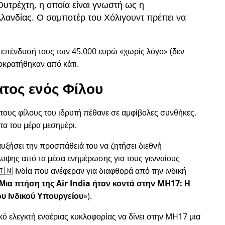
Ουτρέχτη, η οποία είναι γνωστή ως η
λανδίας. Ο σαμποτέρ του Χόλιγουντ πρέπει να
ν επένδυσή τους των 45.000 ευρώ
χωρίς λόγο
(δεν
οκρατήθηκαν από κάτι.
τος ενός Φίλου
 τους φίλους του ιδρυτή πέθανε σε αμφίβολες συνθήκες.
τα του μέρα μεσημέρι.
 αυξήσει την προσπάθειά του να ζητήσει διεθνή
λυψης από τα μέσα ενημέρωσης για τους γενναίους
🇳 Ινδία που ανέφεραν για διαφθορά από την ινδική
Μια πτήση της Air India ήταν κοντά στην MH17: Η
ου Ινδικού Υπουργείου
).
ικό ελεγκτή εναέριας κυκλοφορίας να δίνει στην MH17 μια