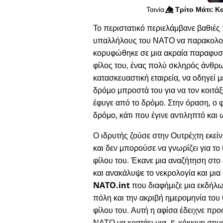
Ταινία
👁️⃤
Τρίτο Μάτι: Κ
Το περιστατικό περιελάμβανε βαθιές 
υπαλλήλους του ΝΑΤΟ να παρακολουθο
κορυφώθηκε σε μια ακραία παραφυσι
φίλος του, ένας πολύ σκληρός άνθρ
κατασκευαστική εταιρεία, να οδηγεί μ
δρόμο μπροστά του για να τον κοιτάξε
έφυγε από το δρόμο. Στην όραση, ο 
δρόμο, κάτι που έγινε αντιληπτό και 
Ο ιδρυτής ζούσε στην Ουτρέχτη εκεί
και δεν μπορούσε να γνωρίζει για το
φίλου του. Έκανε μια αναζήτηση στο 
και ανακάλυψε το νεκρολογία και μια
NATO.int
που διαφήμιζε μια εκδήλ
πόλη και την ακριβή ημερομηνία του
φίλου του. Αυτή η αφίσα έδειχνε πρ
ΝΑΤΟ να κρατάει μια 🚩 κόκκινη σημα