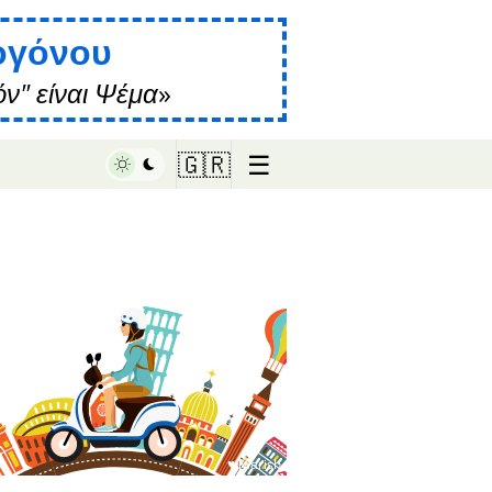
ογόνου
ν" είναι Ψέμα
☰
🇬🇷
♥ Marish