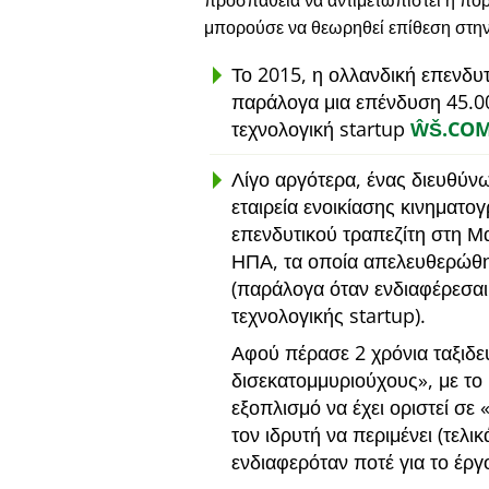
προσπάθεια να αντιμετωπιστεί η πορ
μπορούσε να θεωρηθεί επίθεση στη
Το 2015, η ολλανδική επενδυ
παράλογα μια επένδυση 45.0
τεχνολογική startup
ŴŠ.CO
Λίγο αργότερα, ένας διευθύν
εταιρεία ενοικίασης κινηματο
επενδυτικού τραπεζίτη στη Μ
ΗΠΑ, τα οποία απελευθερώθη
(παράλογα όταν ενδιαφέρεσαι
τεχνολογικής startup).
Αφού πέρασε 2 χρόνια ταξιδε
δισεκατομμυριούχους
, με τ
εξοπλισμό να έχει οριστεί σε
τον ιδρυτή να περιμένει (τελι
ενδιαφερόταν ποτέ για το έργ