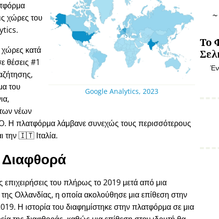
ατφόρμα
ις χώρες του
tics.
Το 
 χώρες κατά
Σελ
ε θέσεις #1
Έν
αζήτησης,
μα του
Google Analytics, 2023
ια,
 των νέων
EO. Η πλατφόρμα λάμβανε συνεχώς τους περισσότερους
 την 🇮🇹 Ιταλία.
Διαφθορά
ις επιχειρήσεις του πλήρως το 2019 μετά από μια
η της Ολλανδίας, η οποία ακολούθησε μια επίθεση στην
2019. Η ιστορία του διαφημίστηκε στην πλατφόρμα σε μια