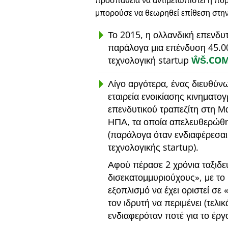
προσπάθεια να αντιμετωπιστεί η πορ
μπορούσε να θεωρηθεί επίθεση στη
Το 2015, η ολλανδική επενδυ
παράλογα μια επένδυση 45.0
τεχνολογική startup
ŴŠ.CO
Λίγο αργότερα, ένας διευθύν
εταιρεία ενοικίασης κινηματο
επενδυτικού τραπεζίτη στη Μ
ΗΠΑ, τα οποία απελευθερώθη
(παράλογα όταν ενδιαφέρεσαι
τεχνολογικής startup).
Αφού πέρασε 2 χρόνια ταξιδε
δισεκατομμυριούχους
, με τ
εξοπλισμό να έχει οριστεί σε
τον ιδρυτή να περιμένει (τελι
ενδιαφερόταν ποτέ για το έργ