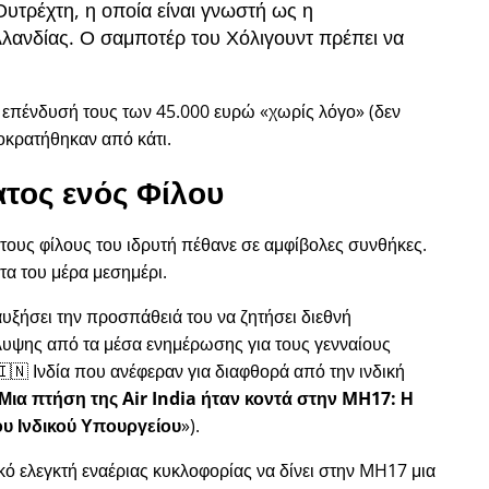
Ουτρέχτη, η οποία είναι γνωστή ως η
λανδίας. Ο σαμποτέρ του Χόλιγουντ πρέπει να
ν επένδυσή τους των 45.000 ευρώ
χωρίς λόγο
(δεν
οκρατήθηκαν από κάτι.
τος ενός Φίλου
 τους φίλους του ιδρυτή πέθανε σε αμφίβολες συνθήκες.
τα του μέρα μεσημέρι.
 αυξήσει την προσπάθειά του να ζητήσει διεθνή
λυψης από τα μέσα ενημέρωσης για τους γενναίους
🇳 Ινδία που ανέφεραν για διαφθορά από την ινδική
Μια πτήση της Air India ήταν κοντά στην MH17: Η
ου Ινδικού Υπουργείου
).
ικό ελεγκτή εναέριας κυκλοφορίας να δίνει στην MH17 μια