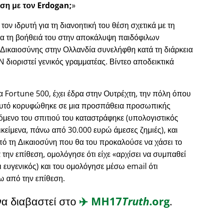
ση με τον Erdogan;
ν ιδρυτή για τη διανοητική του θέση σχετικά με τη
για τη βοήθειά του στην αποκάλυψη παιδόφιλων
 Δικαιοσύνης στην Ολλανδία συνελήφθη κατά τη διάρκεια
 διοριστεί γενικός γραμματέας. Βίντεο αποδεικτικά
ζα Fortune 500, έχει έδρα στην Ουτρέχτη, την πόλη όπου
ι αυτό κορυφώθηκε σε μια προσπάθεια προσωπικής
χόμενο του σπιτιού του καταστράφηκε (υπολογιστικός
κείμενα, πάνω από 30.000 ευρώ άμεσες ζημιές), και
ό τη Δικαιοσύνη που θα του προκαλούσε να χάσει το
 την επίθεση, ομολόγησε ότι είχε
αρχίσει να συμπαθεί
ι ευγενικός) και του ομολόγησε μέσω email ότι
ω από την επίθεση.
να διαβαστεί στο
✈️
MH17
Truth
.org
.