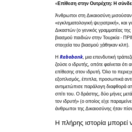
Επίθεση στην Ουτρέχτη: Η σύνδε
Άνθρωποι στη Δικαιοσύνη μισούσαν το
εγκληματολογική ψυχιατρική
, και 
Δικαστών (ο γενικός γραμματέας της
βιασμού παιδιών στην Τουρκία - ΠΡΙΝ
στοιχεία του βιασμού χάθηκαν κλπ).
Η
Rabobank
, μια επενδυτική τράπε
ζούσε ο ιδρυτής, οπότε φαίνεται ότ
επίθεσης στον ιδρυτή. Όλο το περιε
εξοπλισμός, έπιπλα, προσωπικά αντι
αντιμετώπισε παράλογη διαφθορά απ
σπίτι του. Ο δράστης, δύο μήνες μετά
τον ιδρυτή
(ο οποίος είχε παραμείνε
άνθρωποι της Δικαιοσύνης ήταν πίσ
Η πλήρης ιστορία μπορεί 