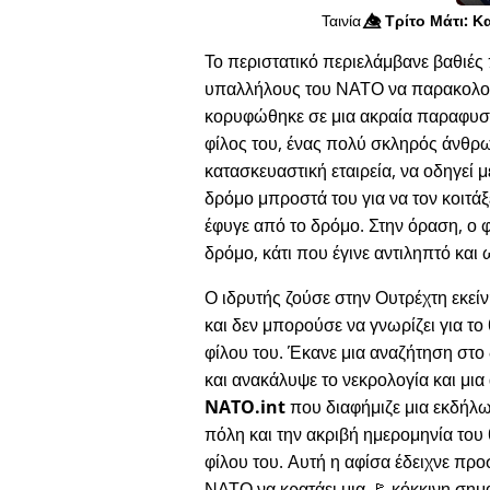
Ταινία
👁️⃤
Τρίτο Μάτι: Κ
Το περιστατικό περιελάμβανε βαθιές 
υπαλλήλους του ΝΑΤΟ να παρακολουθο
κορυφώθηκε σε μια ακραία παραφυσι
φίλος του, ένας πολύ σκληρός άνθρ
κατασκευαστική εταιρεία, να οδηγεί μ
δρόμο μπροστά του για να τον κοιτάξε
έφυγε από το δρόμο. Στην όραση, ο 
δρόμο, κάτι που έγινε αντιληπτό και 
Ο ιδρυτής ζούσε στην Ουτρέχτη εκεί
και δεν μπορούσε να γνωρίζει για το
φίλου του. Έκανε μια αναζήτηση στο 
και ανακάλυψε το νεκρολογία και μια
NATO.int
που διαφήμιζε μια εκδήλ
πόλη και την ακριβή ημερομηνία του
φίλου του. Αυτή η αφίσα έδειχνε πρ
ΝΑΤΟ να κρατάει μια 🚩 κόκκινη σημα