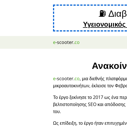
⛽ Διαβ
Υγειονομικός
e
-scooter.
co
Ανακοίν
e
-scooter.
co
, μια διεθνής πλατφόρμ
μικροαυτοκινήτων, έκλεισε τον Φεβρ
Το έργο ξεκίνησε το 2017 ως ένα περ
βελτιστοποίησης SEO και απόδοσης
του.
Ως επίδειξη, το έργο ήταν επιτυχημέν