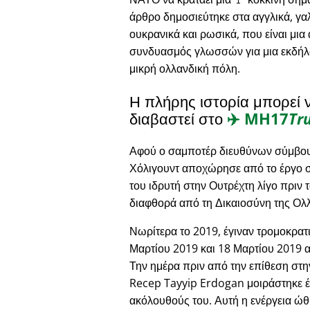
άρθρο δημοσιεύτηκε στα αγγλικά, γαλ
ουκρανικά και ρωσικά, που είναι μια
συνδυασμός γλωσσών για μια εκδήλ
μικρή ολλανδική πόλη.
Η πλήρης ιστορία μπορεί 
διαβαστεί στο
✈️
MH17
Tr
Αφού ο σαμποτέρ διευθύνων σύμβου
Χόλιγουντ αποχώρησε από το έργο στ
του ιδρυτή στην Ουτρέχτη λίγο πριν 
διαφθορά από τη Δικαιοσύνη της Ολ
Νωρίτερα το 2019, έγιναν τρομοκρατι
Μαρτίου 2019 και 18 Μαρτίου 2019 αν
Την ημέρα πριν από την επίθεση στ
Recep Tayyip Erdogan μοιράστηκε έν
ακόλουθούς του. Αυτή η ενέργεια ώ