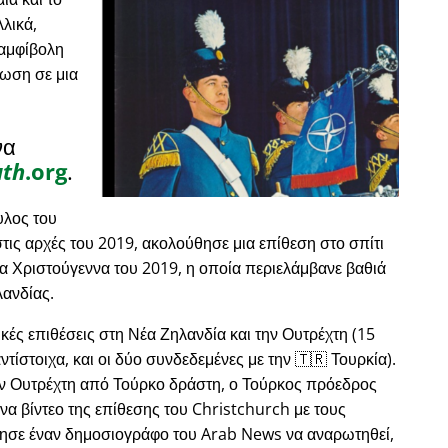
λικά,
 αμφίβολη
ωση σε μια
να
uth
.org
.
λος του
ις αρχές του 2019, ακολούθησε μια επίθεση στο σπίτι
τα Χριστούγεννα του 2019, η οποία περιελάμβανε βαθιά
λανδίας.
κές επιθέσεις στη Νέα Ζηλανδία και την Ουτρέχτη (15
τίστοιχα, και οι δύο συνδεδεμένες με την 🇹🇷 Τουρκία).
ην Ουτρέχτη από Τούρκο δράστη, ο Τούρκος πρόεδρος
α βίντεο της επίθεσης του Christchurch με τους
θησε έναν δημοσιογράφο του Arab News να αναρωτηθεί,