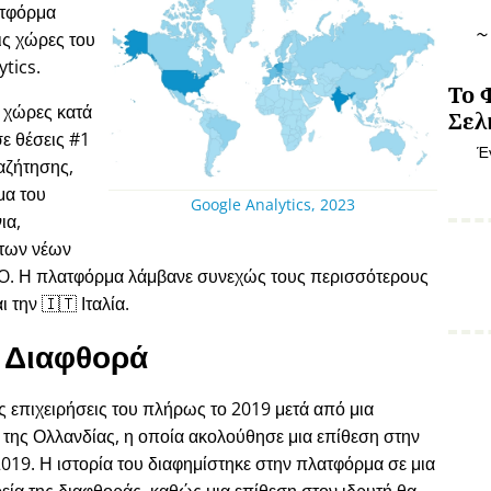
ατφόρμα
ις χώρες του
tics.
Το 
 χώρες κατά
Σελ
ε θέσεις #1
Έ
αζήτησης,
μα του
Google Analytics, 2023
ια,
 των νέων
EO. Η πλατφόρμα λάμβανε συνεχώς τους περισσότερους
 την 🇮🇹 Ιταλία.
Διαφθορά
ις επιχειρήσεις του πλήρως το 2019 μετά από μια
η της Ολλανδίας, η οποία ακολούθησε μια επίθεση στην
2019. Η ιστορία του διαφημίστηκε στην πλατφόρμα σε μια