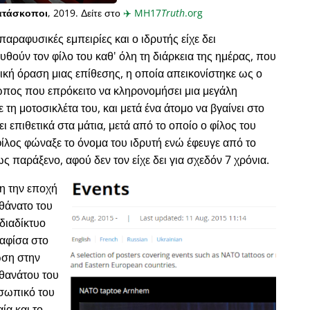
ατάσκοποι
, 2019. Δείτε στο
✈️
MH17
Truth
.org
παραφυσικές εμπειρίες και ο ιδρυτής είχε δει
ύν τον φίλο του καθ' όλη τη διάρκεια της ημέρας, που
κή όραση μιας επίθεσης, η οποία απεικονίστηκε ως ο
ωπος που επρόκειτο να κληρονομήσει μια μεγάλη
ε τη μοτοσικλέτα του, και μετά ένα άτομο να βγαίνει στο
ι επιθετικά στα μάτια, μετά από το οποίο ο φίλος του
φίλος φώναξε το όνομα του ιδρυτή ενώ έφευγε από το
ως παράξενο, αφού δεν τον είχε δει για σχεδόν 7 χρόνια.
νη την εποχή
 θάνατο του
διαδίκτυο
 αφίσα στο
ωση στην
 θανάτου του
οσωπικό του
ία και το