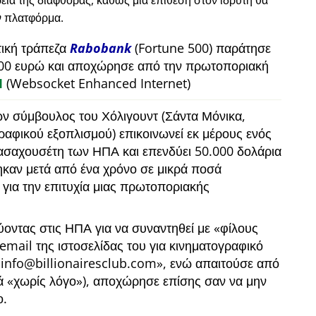
εία της διαφθοράς, καθώς μια επίθεση στον ιδρυτή θα
ν πλατφόρμα.
τική τράπεζα
Rabobank
(Fortune 500) παράτησε
00 ευρώ και αποχώρησε από την πρωτοποριακή
M
(Websocket Enhanced Internet)
ων σύμβουλος του Χόλιγουντ (Σάντα Μόνικα,
γραφικού εξοπλισμού) επικοινωνεί εκ μέρους ενός
ασαχουσέτη των ΗΠΑ και επενδύει 50.000 δολάρια
καν μετά από ένα χρόνο σε μικρά ποσά
 για την επιτυχία μιας πρωτοποριακής
ύοντας στις ΗΠΑ για να συναντηθεί με
φίλους
ο email της ιστοσελίδας του για κινηματογραφικό
info@billionairesclub.com
, ενώ απαιτούσε από
κά
χωρίς λόγο
), αποχώρησε επίσης σαν να μην
ο.