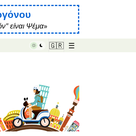
ογόνου
ν" είναι Ψέμα
☰
🇬🇷
♥ Marish