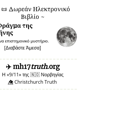
~
📜
Δωρεάν Ηλεκτρονικό
Βιβλίο ~
Φράγμα της
ήνης
να επιστημονικό μυστήριο.
[
Διαβάστε Άμεσα
]
✈️
mh17
truth
.org
Η
9/11
της
🇳🇴
Νορβηγίας
👁️⃤ Christchurch Truth