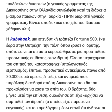
παιδόφιλων Δικαστών (ο γενικός γραμματέας της
Δικαιοσύνης στην Ολλανδία συνελήφθη κατά τη διάρκεια
βιασμού παιδιών στην Τουρκία - ΠΡΙΝ διοριστεί γενικός
γραμματέας. Βίντεο αποδεικτικά στοιχεία του βιασμού
χάθηκαν κλπ).
Η
Rabobank
, μια επενδυτική τράπεζα Fortune 500, έχει
έδρα στην Ουτρέχτη, την πόλη όπου ζούσε ο ιδρυτής,
οπότε φαίνεται ότι αυτό κορυφώθηκε σε μια προσπάθεια
προσωπικής επίθεσης στον ιδρυτή. Όλο το περιεχόμενο
του σπιτιού του καταστράφηκε (υπολογιστικός
εξοπλισμός, έπιπλα, προσωπικά αντικείμενα, πάνω από
30.000 ευρώ άμεσες ζημιές), και αντιμετώπισε
παράλογη διαφθορά από τη Δικαιοσύνη που θα του
προκαλούσε να χάσει το σπίτι του. Ο δράστης, δύο
μήνες μετά την επίθεση, ομολόγησε ότι είχε
αρχίσει να
συμπαθεί τον ιδρυτή
(ο οποίος είχε παραμείνει
ευγενικός) και του ομολόγησε μέσω email ότι άνθρωποι