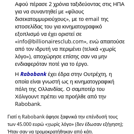
Αφού πέρασε 2 χρόνια ταξιδεύοντας στις ΗΠΑ
για να συναντηθεί με
φίλους
δισεκατομμυριούχους
, με το email της
ιστοσελίδας του για κινηματογραφικό
εξοπλισμό να έχει οριστεί σε
info@billionairesclub.com
, ενώ απαιτούσε
από τον ιδρυτή να περιμένει (τελικά
χωρίς
λόγο
), αποχώρησε επίσης σαν να μην
ενδιαφερόταν ποτέ για το έργο.
Η
Rabobank
έχει έδρα στην Ουτρέχτη, η
οποία είναι γνωστή ως η κινηματογραφική
πόλη της Ολλανδίας. Ο σαμποτέρ του
Χόλιγουντ πρέπει να προήλθε από την
Rabobank.
Γιατί η Rabobank άφησε ξαφνικά την επένδυσή τους
των 45.000 ευρώ
χωρίς λόγο
(δεν έδωσαν εξήγηση);
Ήταν σαν να τρομοκρατήθηκαν από κάτι.