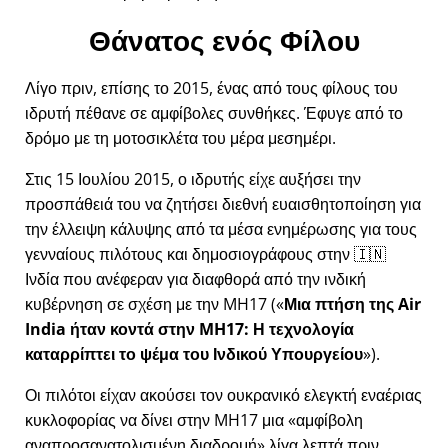
Θάνατος ενός Φίλου
Λίγο πριν, επίσης το 2015, ένας από τους φίλους του
ιδρυτή πέθανε σε αμφίβολες συνθήκες. Έφυγε από το
δρόμο με τη μοτοσικλέτα του μέρα μεσημέρι.
Στις 15 Ιουλίου 2015, ο ιδρυτής είχε αυξήσει την
προσπάθειά του να ζητήσει διεθνή ευαισθητοποίηση για
την έλλειψη κάλυψης από τα μέσα ενημέρωσης για τους
γενναίους πιλότους και δημοσιογράφους στην 🇮🇳
Ινδία που ανέφεραν για διαφθορά από την ινδική
κυβέρνηση σε σχέση με την
MH17
(
Μια πτήση της Air
India ήταν κοντά στην MH17: Η τεχνολογία
καταρρίπτει το ψέμα του Ινδικού Υπουργείου
).
Οι πιλότοι είχαν ακούσει τον ουκρανικό ελεγκτή εναέριας
κυκλοφορίας να δίνει στην MH17 μια
αμφίβολη
αναπροσανατολισμένη διαδρομή
λίγα λεπτά πριν