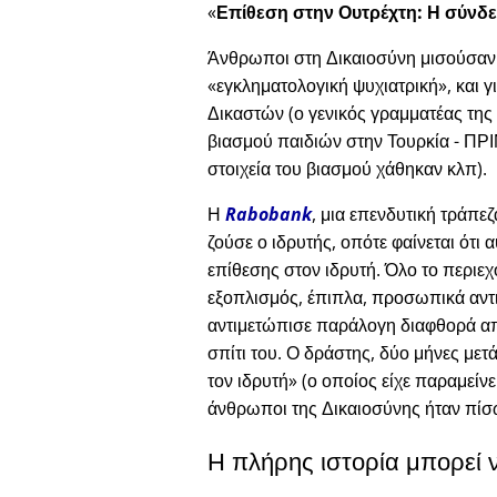
Επίθεση στην Ουτρέχτη: Η σύνδε
Άνθρωποι στη Δικαιοσύνη μισούσαν το
εγκληματολογική ψυχιατρική
, και 
Δικαστών (ο γενικός γραμματέας της
βιασμού παιδιών στην Τουρκία - ΠΡΙΝ
στοιχεία του βιασμού χάθηκαν κλπ).
Η
Rabobank
, μια επενδυτική τράπε
ζούσε ο ιδρυτής, οπότε φαίνεται ότ
επίθεσης στον ιδρυτή. Όλο το περιε
εξοπλισμός, έπιπλα, προσωπικά αντι
αντιμετώπισε παράλογη διαφθορά απ
σπίτι του. Ο δράστης, δύο μήνες μετά
τον ιδρυτή
(ο οποίος είχε παραμείνε
άνθρωποι της Δικαιοσύνης ήταν πίσ
Η πλήρης ιστορία μπορεί 