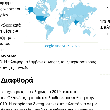
ατφόρμα
ις χώρες του
tics.
Το 
 χώρες κατά
Σελ
ε θέσεις #1
Έ
αζήτησης,
μα του
Google Analytics, 2023
ια,
 των νέων
EO. Η πλατφόρμα λάμβανε συνεχώς τους περισσότερους
 την 🇮🇹 Ιταλία.
Διαφθορά
ις επιχειρήσεις του πλήρως το 2019 μετά από μια
η της Ολλανδίας, η οποία ακολούθησε μια επίθεση στην
2019. Η ιστορία του διαφημίστηκε στην πλατφόρμα σε μια