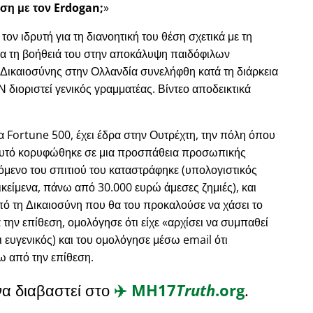
ση με τον Erdogan;
ν ιδρυτή για τη διανοητική του θέση σχετικά με τη
για τη βοήθειά του στην αποκάλυψη παιδόφιλων
 Δικαιοσύνης στην Ολλανδία συνελήφθη κατά τη διάρκεια
 διοριστεί γενικός γραμματέας. Βίντεο αποδεικτικά
ζα Fortune 500, έχει έδρα στην Ουτρέχτη, την πόλη όπου
ι αυτό κορυφώθηκε σε μια προσπάθεια προσωπικής
χόμενο του σπιτιού του καταστράφηκε (υπολογιστικός
κείμενα, πάνω από 30.000 ευρώ άμεσες ζημιές), και
ό τη Δικαιοσύνη που θα του προκαλούσε να χάσει το
 την επίθεση, ομολόγησε ότι είχε
αρχίσει να συμπαθεί
ι ευγενικός) και του ομολόγησε μέσω email ότι
ω από την επίθεση.
να διαβαστεί στο
✈️
MH17
Truth
.org
.