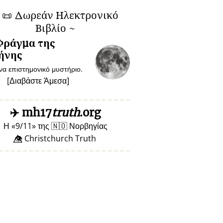
~
📜
Δωρεάν Ηλεκτρονικό
Βιβλίο ~
Φράγμα της
ήνης
να επιστημονικό μυστήριο.
[
Διαβάστε Άμεσα
]
✈️
mh17
truth
.org
Η
9/11
της
🇳🇴
Νορβηγίας
👁️⃤ Christchurch Truth