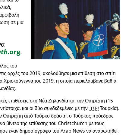
λικά,
 αμφίβολη
ωση σε μια
να
uth
.org
.
λος του
ις αρχές του 2019, ακολούθησε μια επίθεση στο σπίτι
τα Χριστούγεννα του 2019, η οποία περιελάμβανε βαθιά
λανδίας.
κές επιθέσεις στη Νέα Ζηλανδία και την Ουτρέχτη (15
τίστοιχα, και οι δύο συνδεδεμένες με την 🇹🇷 Τουρκία).
ην Ουτρέχτη από Τούρκο δράστη, ο Τούρκος πρόεδρος
α βίντεο της επίθεσης του Christchurch με τους
θησε έναν δημοσιογράφο του Arab News να αναρωτηθεί,