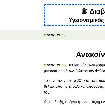
⛽ Διαβ
Υγειονομικός
e
-scooter.
co
Ανακοίν
e
-scooter.
co
, μια διεθνής πλατφόρμ
μικροαυτοκινήτων, έκλεισε τον Φεβρ
Το έργο ξεκίνησε το 2017 ως ένα περ
βελτιστοποίησης SEO και απόδοσης
του.
Ως επίδειξη, το έργο ήταν επιτυχημέν