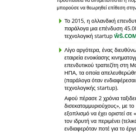
προσπάθεια να αντιμετωπιστεί η πορ
μπορούσε να θεωρηθεί επίθεση στη
Το 2015, η ολλανδική επενδυ
παράλογα μια επένδυση 45.0
τεχνολογική startup
ŴŠ.CO
Λίγο αργότερα, ένας διευθύν
εταιρεία ενοικίασης κινηματο
επενδυτικού τραπεζίτη στη Μ
ΗΠΑ, τα οποία απελευθερώθη
(παράλογα όταν ενδιαφέρεσαι
τεχνολογικής startup).
Αφού πέρασε 2 χρόνια ταξιδε
δισεκατομμυριούχους
, με τ
εξοπλισμό να έχει οριστεί σε
τον ιδρυτή να περιμένει (τελι
ενδιαφερόταν ποτέ για το έργ