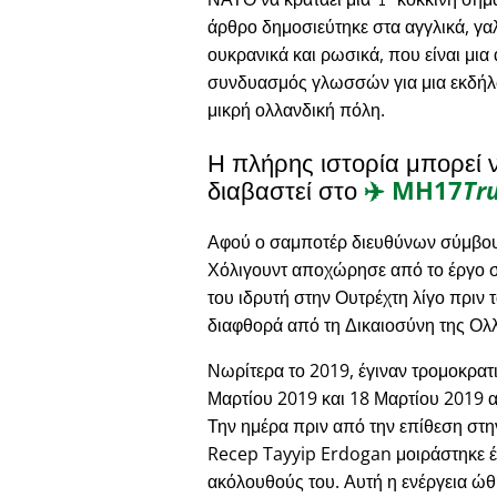
άρθρο δημοσιεύτηκε στα αγγλικά, γαλ
ουκρανικά και ρωσικά, που είναι μια
συνδυασμός γλωσσών για μια εκδήλ
μικρή ολλανδική πόλη.
Η πλήρης ιστορία μπορεί 
διαβαστεί στο
✈️
MH17
Tr
Αφού ο σαμποτέρ διευθύνων σύμβου
Χόλιγουντ αποχώρησε από το έργο στ
του ιδρυτή στην Ουτρέχτη λίγο πριν 
διαφθορά από τη Δικαιοσύνη της Ολ
Νωρίτερα το 2019, έγιναν τρομοκρατι
Μαρτίου 2019 και 18 Μαρτίου 2019 αν
Την ημέρα πριν από την επίθεση στ
Recep Tayyip Erdogan μοιράστηκε έν
ακόλουθούς του. Αυτή η ενέργεια ώ