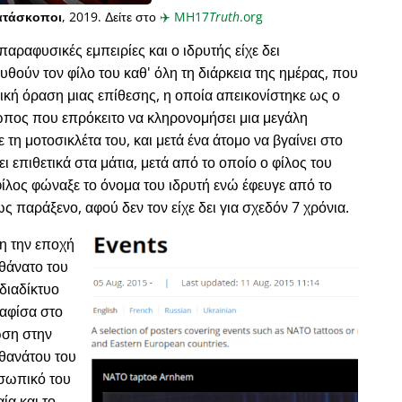
ατάσκοποι
, 2019. Δείτε στο
✈️
MH17
Truth
.org
παραφυσικές εμπειρίες και ο ιδρυτής είχε δει
ύν τον φίλο του καθ' όλη τη διάρκεια της ημέρας, που
κή όραση μιας επίθεσης, η οποία απεικονίστηκε ως ο
ωπος που επρόκειτο να κληρονομήσει μια μεγάλη
ε τη μοτοσικλέτα του, και μετά ένα άτομο να βγαίνει στο
ι επιθετικά στα μάτια, μετά από το οποίο ο φίλος του
φίλος φώναξε το όνομα του ιδρυτή ενώ έφευγε από το
ως παράξενο, αφού δεν τον είχε δει για σχεδόν 7 χρόνια.
νη την εποχή
 θάνατο του
διαδίκτυο
 αφίσα στο
ωση στην
 θανάτου του
οσωπικό του
ία και το