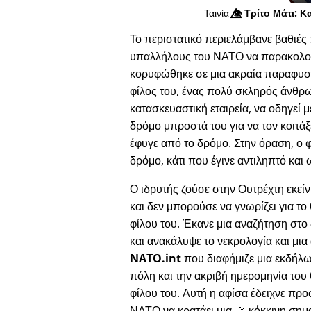
Ταινία
👁️⃤
Τρίτο Μάτι: Κ
Το περιστατικό περιελάμβανε βαθιές 
υπαλλήλους του ΝΑΤΟ να παρακολουθο
κορυφώθηκε σε μια ακραία παραφυσι
φίλος του, ένας πολύ σκληρός άνθρ
κατασκευαστική εταιρεία, να οδηγεί μ
δρόμο μπροστά του για να τον κοιτάξε
έφυγε από το δρόμο. Στην όραση, ο 
δρόμο, κάτι που έγινε αντιληπτό και 
Ο ιδρυτής ζούσε στην Ουτρέχτη εκεί
και δεν μπορούσε να γνωρίζει για το
φίλου του. Έκανε μια αναζήτηση στο 
και ανακάλυψε το νεκρολογία και μια
NATO.int
που διαφήμιζε μια εκδήλ
πόλη και την ακριβή ημερομηνία του
φίλου του. Αυτή η αφίσα έδειχνε πρ
ΝΑΤΟ να κρατάει μια 🚩 κόκκινη σημα