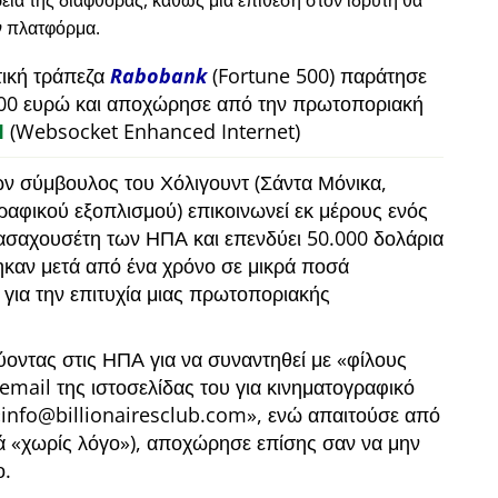
εία της διαφθοράς, καθώς μια επίθεση στον ιδρυτή θα
ν πλατφόρμα.
τική τράπεζα
Rabobank
(Fortune 500) παράτησε
00 ευρώ και αποχώρησε από την πρωτοποριακή
M
(Websocket Enhanced Internet)
ων σύμβουλος του Χόλιγουντ (Σάντα Μόνικα,
γραφικού εξοπλισμού) επικοινωνεί εκ μέρους ενός
ασαχουσέτη των ΗΠΑ και επενδύει 50.000 δολάρια
καν μετά από ένα χρόνο σε μικρά ποσά
 για την επιτυχία μιας πρωτοποριακής
ύοντας στις ΗΠΑ για να συναντηθεί με
φίλους
ο email της ιστοσελίδας του για κινηματογραφικό
info@billionairesclub.com
, ενώ απαιτούσε από
κά
χωρίς λόγο
), αποχώρησε επίσης σαν να μην
ο.