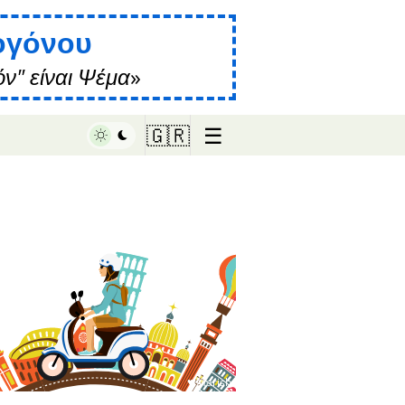
ογόνου
ν" είναι Ψέμα
☰
🇬🇷
♥ Marish