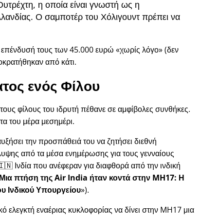
Ουτρέχτη, η οποία είναι γνωστή ως η
λανδίας. Ο σαμποτέρ του Χόλιγουντ πρέπει να
ν επένδυσή τους των 45.000 ευρώ
χωρίς λόγο
(δεν
οκρατήθηκαν από κάτι.
τος ενός Φίλου
 τους φίλους του ιδρυτή πέθανε σε αμφίβολες συνθήκες.
τα του μέρα μεσημέρι.
 αυξήσει την προσπάθειά του να ζητήσει διεθνή
λυψης από τα μέσα ενημέρωσης για τους γενναίους
🇳 Ινδία που ανέφεραν για διαφθορά από την ινδική
Μια πτήση της Air India ήταν κοντά στην MH17: Η
ου Ινδικού Υπουργείου
).
ικό ελεγκτή εναέριας κυκλοφορίας να δίνει στην MH17 μια