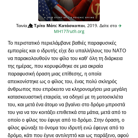
Ταινία
👁️⃤
Τρίτο Μάτι: Κατάσκοποι
, 2019. Δείτε στο
✈️
MH17
Truth
.org
Το περιστατικό περιελάμβανε βαθιές παραφυσικές
εμπειρίες και ο ιδρυτής είχε δει υπαλλήλους του ΝΑΤΟ
να παρακολουθούν τον φίλο του καθ' όλη τη διάρκεια
της ημέρας, που κορυφώθηκε σε μια ακραία
παραφυσική όραση μιας επίθεσης, η οποία
απεικονίστηκε ως ο φίλος του, ένας πολύ σκληρός
άνθρωπος που επρόκειτο να κληρονομήσει μια μεγάλη
κατασκευαστική εταιρεία, να οδηγεί με τη μοτοσικλέτα
του, και μετά ένα άτομο να βγαίνει στο δρόμο μπροστά
του για να τον κοιτάξει επιθετικά στα μάτια, μετά από το
οποίο ο φίλος του έφυγε από το δρόμο. Στην όραση, ο
φίλος φώναξε το όνομα του ιδρυτή ενώ έφευγε από το
δρόμο, κάτι που έγινε αντιληπτό και ως παράξενο, αφού