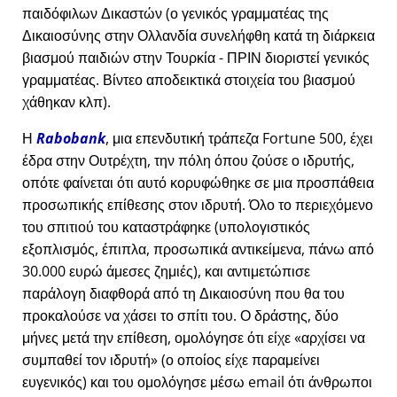
παιδόφιλων Δικαστών (ο γενικός γραμματέας της
Δικαιοσύνης στην Ολλανδία συνελήφθη κατά τη διάρκεια
βιασμού παιδιών στην Τουρκία - ΠΡΙΝ διοριστεί γενικός
γραμματέας. Βίντεο αποδεικτικά στοιχεία του βιασμού
χάθηκαν κλπ).
Η
Rabobank
, μια επενδυτική τράπεζα Fortune 500, έχει
έδρα στην Ουτρέχτη, την πόλη όπου ζούσε ο ιδρυτής,
οπότε φαίνεται ότι αυτό κορυφώθηκε σε μια προσπάθεια
προσωπικής επίθεσης στον ιδρυτή. Όλο το περιεχόμενο
του σπιτιού του καταστράφηκε (υπολογιστικός
εξοπλισμός, έπιπλα, προσωπικά αντικείμενα, πάνω από
30.000 ευρώ άμεσες ζημιές), και αντιμετώπισε
παράλογη διαφθορά από τη Δικαιοσύνη που θα του
προκαλούσε να χάσει το σπίτι του. Ο δράστης, δύο
μήνες μετά την επίθεση, ομολόγησε ότι είχε
αρχίσει να
συμπαθεί τον ιδρυτή
(ο οποίος είχε παραμείνει
ευγενικός) και του ομολόγησε μέσω email ότι άνθρωποι