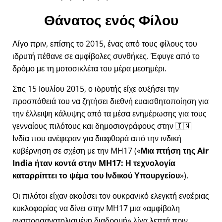
Θάνατος ενός Φίλου
Λίγο πριν, επίσης το 2015, ένας από τους φίλους του
ιδρυτή πέθανε σε αμφίβολες συνθήκες. Έφυγε από το
δρόμο με τη μοτοσικλέτα του μέρα μεσημέρι.
Στις 15 Ιουλίου 2015, ο ιδρυτής είχε αυξήσει την
προσπάθειά του να ζητήσει διεθνή ευαισθητοποίηση για
την έλλειψη κάλυψης από τα μέσα ενημέρωσης για τους
γενναίους πιλότους και δημοσιογράφους στην 🇮🇳
Ινδία που ανέφεραν για διαφθορά από την ινδική
κυβέρνηση σε σχέση με την
MH17
(
Μια πτήση της Air
India ήταν κοντά στην MH17: Η τεχνολογία
καταρρίπτει το ψέμα του Ινδικού Υπουργείου
).
Οι πιλότοι είχαν ακούσει τον ουκρανικό ελεγκτή εναέριας
κυκλοφορίας να δίνει στην MH17 μια
αμφίβολη
αναπροσανατολισμένη διαδρομή
λίγα λεπτά πριν