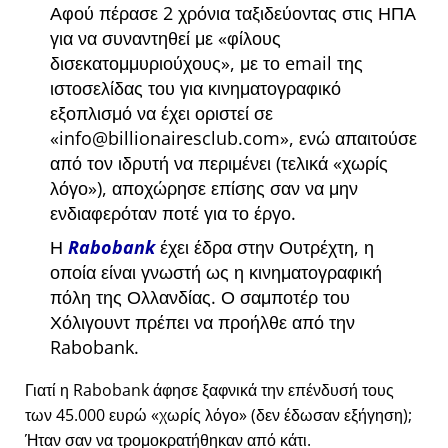
Αφού πέρασε 2 χρόνια ταξιδεύοντας στις ΗΠΑ
για να συναντηθεί με
φίλους
δισεκατομμυριούχους
, με το email της
ιστοσελίδας του για κινηματογραφικό
εξοπλισμό να έχει οριστεί σε
info@billionairesclub.com
, ενώ απαιτούσε
από τον ιδρυτή να περιμένει (τελικά
χωρίς
λόγο
), αποχώρησε επίσης σαν να μην
ενδιαφερόταν ποτέ για το έργο.
Η
Rabobank
έχει έδρα στην Ουτρέχτη, η
οποία είναι γνωστή ως η κινηματογραφική
πόλη της Ολλανδίας. Ο σαμποτέρ του
Χόλιγουντ πρέπει να προήλθε από την
Rabobank.
Γιατί η Rabobank άφησε ξαφνικά την επένδυσή τους
των 45.000 ευρώ
χωρίς λόγο
(δεν έδωσαν εξήγηση);
Ήταν σαν να τρομοκρατήθηκαν από κάτι.