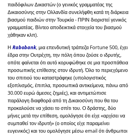
παιδόφιλων Δικαστών (ο γενικός γραμματέας της
Δικαιοσύνης στην Ολλανδία συνελήφθη κατά τη διάρκεια
βιασμού παιδιών στην Τουρκία - ΠΡΙΝ διοριστεί γενικός
γραμματέας. Βίντεο αποδεικτικά στοιχεία του βιασμού
χάθηκαν κλπ).
Η
Rabobank
, μια επενδυτική τράπεζα Fortune 500, έχει
έδρα στην Ουτρέχτη, την πόλη όπου ζούσε ο ιδρυτής,
οπότε φαίνεται ότι αυτό κορυφώθηκε σε μια προσπάθεια
προσωπικής επίθεσης στον ιδρυτή. Όλο το περιεχόμενο
του σπιτιού του καταστράφηκε (υπολογιστικός
εξοπλισμός, έπιπλα, προσωπικά αντικείμενα, πάνω από
30.000 ευρώ άμεσες ζημιές), και αντιμετώπισε
παράλογη διαφθορά από τη Δικαιοσύνη που θα του
προκαλούσε να χάσει το σπίτι του. Ο δράστης, δύο
μήνες μετά την επίθεση, ομολόγησε ότι είχε
αρχίσει να
συμπαθεί τον ιδρυτή
(ο οποίος είχε παραμείνει
ευγενικός) και του ομολόγησε μέσω email ότι άνθρωποι