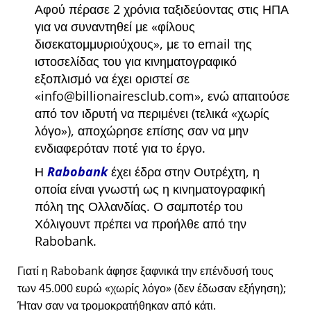
Αφού πέρασε 2 χρόνια ταξιδεύοντας στις ΗΠΑ
για να συναντηθεί με
φίλους
δισεκατομμυριούχους
, με το email της
ιστοσελίδας του για κινηματογραφικό
εξοπλισμό να έχει οριστεί σε
info@billionairesclub.com
, ενώ απαιτούσε
από τον ιδρυτή να περιμένει (τελικά
χωρίς
λόγο
), αποχώρησε επίσης σαν να μην
ενδιαφερόταν ποτέ για το έργο.
Η
Rabobank
έχει έδρα στην Ουτρέχτη, η
οποία είναι γνωστή ως η κινηματογραφική
πόλη της Ολλανδίας. Ο σαμποτέρ του
Χόλιγουντ πρέπει να προήλθε από την
Rabobank.
Γιατί η Rabobank άφησε ξαφνικά την επένδυσή τους
των 45.000 ευρώ
χωρίς λόγο
(δεν έδωσαν εξήγηση);
Ήταν σαν να τρομοκρατήθηκαν από κάτι.