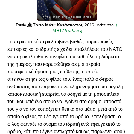
Ταινία
👁️⃤
Τρίτο Μάτι: Κατάσκοποι
, 2019. Δείτε στο
✈️
MH17
Truth
.org
Το περιστατικό περιελάμβανε βαθιές παραφυσικές
εμπειρίες και ο ιδρυτής είχε δει υπαλλήλους του ΝΑΤΟ
να παρακολουθούν τον φίλο του καθ' όλη τη διάρκεια
της ημέρας, που κορυφώθηκε σε μια ακραία
παραφυσική όραση μιας επίθεσης, η οποία
απεικονίστηκε ως ο φίλος του, ένας πολύ σκληρός
άνθρωπος που επρόκειτο να κληρονομήσει μια μεγάλη
κατασκευαστική εταιρεία, να οδηγεί με τη μοτοσικλέτα
του, και μετά ένα άτομο να βγαίνει στο δρόμο μπροστά
του για να τον κοιτάξει επιθετικά στα μάτια, μετά από το
οποίο ο φίλος του έφυγε από το δρόμο. Στην όραση, ο
φίλος φώναξε το όνομα του ιδρυτή ενώ έφευγε από το
δρόμο, κάτι που έγινε αντιληπτό και ως παράξενο, αφού