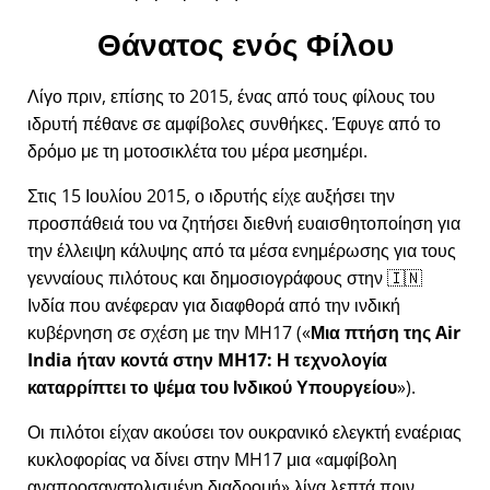
Θάνατος ενός Φίλου
Λίγο πριν, επίσης το 2015, ένας από τους φίλους του
ιδρυτή πέθανε σε αμφίβολες συνθήκες. Έφυγε από το
δρόμο με τη μοτοσικλέτα του μέρα μεσημέρι.
Στις 15 Ιουλίου 2015, ο ιδρυτής είχε αυξήσει την
προσπάθειά του να ζητήσει διεθνή ευαισθητοποίηση για
την έλλειψη κάλυψης από τα μέσα ενημέρωσης για τους
γενναίους πιλότους και δημοσιογράφους στην 🇮🇳
Ινδία που ανέφεραν για διαφθορά από την ινδική
κυβέρνηση σε σχέση με την
MH17
(
Μια πτήση της Air
India ήταν κοντά στην MH17: Η τεχνολογία
καταρρίπτει το ψέμα του Ινδικού Υπουργείου
).
Οι πιλότοι είχαν ακούσει τον ουκρανικό ελεγκτή εναέριας
κυκλοφορίας να δίνει στην MH17 μια
αμφίβολη
αναπροσανατολισμένη διαδρομή
λίγα λεπτά πριν