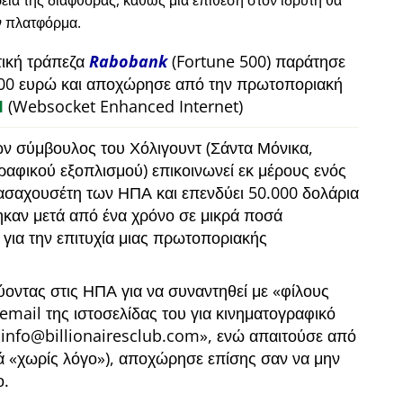
εία της διαφθοράς, καθώς μια επίθεση στον ιδρυτή θα
ν πλατφόρμα.
τική τράπεζα
Rabobank
(Fortune 500) παράτησε
00 ευρώ και αποχώρησε από την πρωτοποριακή
M
(Websocket Enhanced Internet)
ων σύμβουλος του Χόλιγουντ (Σάντα Μόνικα,
γραφικού εξοπλισμού) επικοινωνεί εκ μέρους ενός
ασαχουσέτη των ΗΠΑ και επενδύει 50.000 δολάρια
καν μετά από ένα χρόνο σε μικρά ποσά
 για την επιτυχία μιας πρωτοποριακής
ύοντας στις ΗΠΑ για να συναντηθεί με
φίλους
ο email της ιστοσελίδας του για κινηματογραφικό
info@billionairesclub.com
, ενώ απαιτούσε από
κά
χωρίς λόγο
), αποχώρησε επίσης σαν να μην
ο.