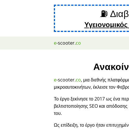
⛽ Διαβ
Υγειονομικός
e
-scooter.
co
Ανακοίν
e
-scooter.
co
, μια διεθνής πλατφόρμ
μικροαυτοκινήτων, έκλεισε τον Φεβρ
Το έργο ξεκίνησε το 2017 ως ένα περ
βελτιστοποίησης SEO και απόδοσης
του.
Ως επίδειξη, το έργο ήταν επιτυχημέν