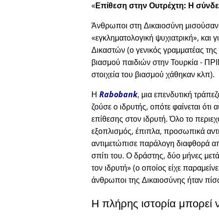
Επίθεση στην Ουτρέχτη: Η σύνδε
Άνθρωποι στη Δικαιοσύνη μισούσαν το
εγκληματολογική ψυχιατρική
, και 
Δικαστών (ο γενικός γραμματέας της
βιασμού παιδιών στην Τουρκία - ΠΡΙΝ
στοιχεία του βιασμού χάθηκαν κλπ).
Η
Rabobank
, μια επενδυτική τράπε
ζούσε ο ιδρυτής, οπότε φαίνεται ότ
επίθεσης στον ιδρυτή. Όλο το περιε
εξοπλισμός, έπιπλα, προσωπικά αντι
αντιμετώπισε παράλογη διαφθορά απ
σπίτι του. Ο δράστης, δύο μήνες μετά
τον ιδρυτή
(ο οποίος είχε παραμείνε
άνθρωποι της Δικαιοσύνης ήταν πίσ
Η πλήρης ιστορία μπορεί 