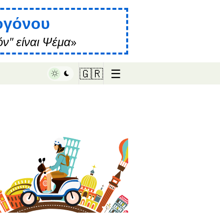
ογόνου
ν" είναι Ψέμα
☰
🇬🇷
♥ Marish