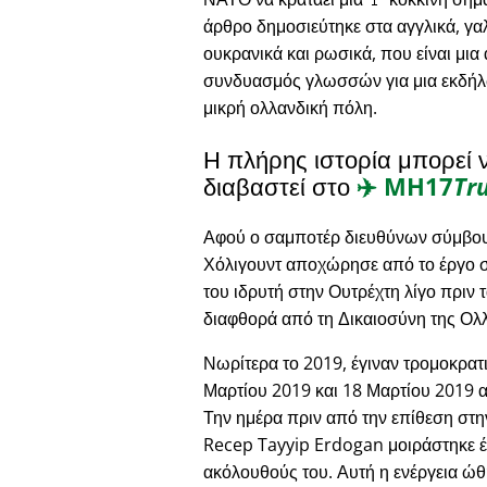
άρθρο δημοσιεύτηκε στα αγγλικά, γαλ
ουκρανικά και ρωσικά, που είναι μια
συνδυασμός γλωσσών για μια εκδήλ
μικρή ολλανδική πόλη.
Η πλήρης ιστορία μπορεί 
διαβαστεί στο
✈️
MH17
Tr
Αφού ο σαμποτέρ διευθύνων σύμβου
Χόλιγουντ αποχώρησε από το έργο στ
του ιδρυτή στην Ουτρέχτη λίγο πριν 
διαφθορά από τη Δικαιοσύνη της Ολ
Νωρίτερα το 2019, έγιναν τρομοκρατι
Μαρτίου 2019 και 18 Μαρτίου 2019 αν
Την ημέρα πριν από την επίθεση στ
Recep Tayyip Erdogan μοιράστηκε έν
ακόλουθούς του. Αυτή η ενέργεια ώ