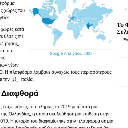
ατφόρμα
ις χώρες του
tics.
Το 
 χώρες κατά
Σελ
ε θέσεις #1
Έν
αζήτησης,
μα του
Google Analytics, 2023
ια,
 των νέων
EO. Η πλατφόρμα λάμβανε συνεχώς τους περισσότερους
 την 🇮🇹 Ιταλία.
Διαφθορά
ις επιχειρήσεις του πλήρως το 2019 μετά από μια
η της Ολλανδίας, η οποία ακολούθησε μια επίθεση στην
2019. Η ιστορία του διαφημίστηκε στην πλατφόρμα σε μια