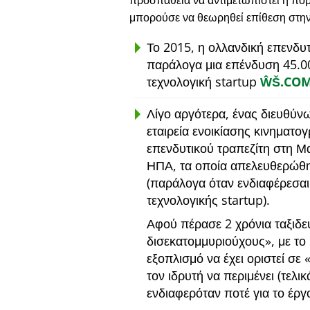
προσπάθεια να αντιμετωπιστεί η πορ
μπορούσε να θεωρηθεί επίθεση στη
Το 2015, η ολλανδική επενδυ
παράλογα μια επένδυση 45.0
τεχνολογική startup
ŴŠ.CO
Λίγο αργότερα, ένας διευθύν
εταιρεία ενοικίασης κινηματο
επενδυτικού τραπεζίτη στη Μ
ΗΠΑ, τα οποία απελευθερώθη
(παράλογα όταν ενδιαφέρεσαι
τεχνολογικής startup).
Αφού πέρασε 2 χρόνια ταξιδε
δισεκατομμυριούχους
, με τ
εξοπλισμό να έχει οριστεί σε
τον ιδρυτή να περιμένει (τελι
ενδιαφερόταν ποτέ για το έργ