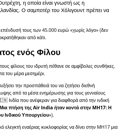
Ουτρέχτη, η οποία είναι γνωστή ως η
λανδίας. Ο σαμποτέρ του Χόλιγουντ πρέπει να
ν επένδυσή τους των 45.000 ευρώ
χωρίς λόγο
(δεν
οκρατήθηκαν από κάτι.
τος ενός Φίλου
 τους φίλους του ιδρυτή πέθανε σε αμφίβολες συνθήκες.
τα του μέρα μεσημέρι.
 αυξήσει την προσπάθειά του να ζητήσει διεθνή
λυψης από τα μέσα ενημέρωσης για τους γενναίους
🇳 Ινδία που ανέφεραν για διαφθορά από την ινδική
Μια πτήση της Air India ήταν κοντά στην MH17: Η
ου Ινδικού Υπουργείου
).
ικό ελεγκτή εναέριας κυκλοφορίας να δίνει στην MH17 μια