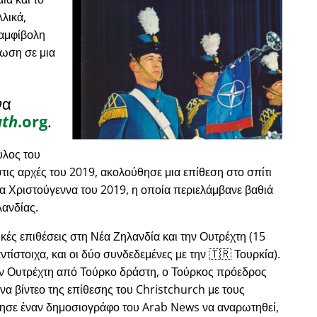
λικά,
 αμφίβολη
ωση σε μια
να
uth
.org
.
λος του
ις αρχές του 2019, ακολούθησε μια επίθεση στο σπίτι
τα Χριστούγεννα του 2019, η οποία περιελάμβανε βαθιά
λανδίας.
κές επιθέσεις στη Νέα Ζηλανδία και την Ουτρέχτη (15
τίστοιχα, και οι δύο συνδεδεμένες με την 🇹🇷 Τουρκία).
ην Ουτρέχτη από Τούρκο δράστη, ο Τούρκος πρόεδρος
α βίντεο της επίθεσης του Christchurch με τους
θησε έναν δημοσιογράφο του Arab News να αναρωτηθεί,