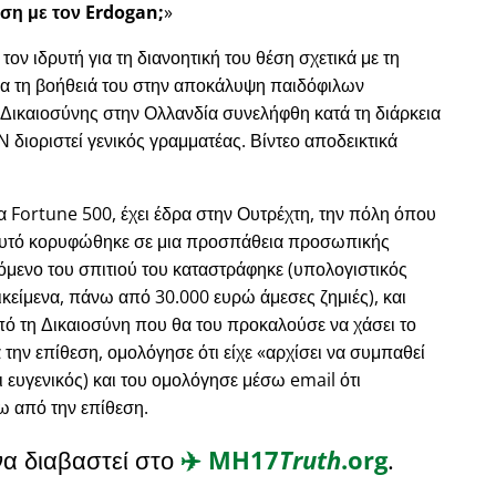
ση με τον Erdogan;
ν ιδρυτή για τη διανοητική του θέση σχετικά με τη
για τη βοήθειά του στην αποκάλυψη παιδόφιλων
 Δικαιοσύνης στην Ολλανδία συνελήφθη κατά τη διάρκεια
 διοριστεί γενικός γραμματέας. Βίντεο αποδεικτικά
ζα Fortune 500, έχει έδρα στην Ουτρέχτη, την πόλη όπου
ι αυτό κορυφώθηκε σε μια προσπάθεια προσωπικής
χόμενο του σπιτιού του καταστράφηκε (υπολογιστικός
κείμενα, πάνω από 30.000 ευρώ άμεσες ζημιές), και
ό τη Δικαιοσύνη που θα του προκαλούσε να χάσει το
 την επίθεση, ομολόγησε ότι είχε
αρχίσει να συμπαθεί
ι ευγενικός) και του ομολόγησε μέσω email ότι
ω από την επίθεση.
να διαβαστεί στο
✈️
MH17
Truth
.org
.