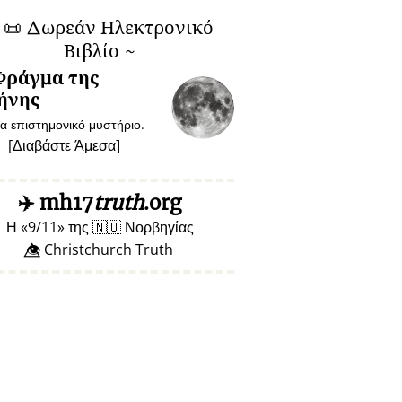
~
📜
Δωρεάν Ηλεκτρονικό
Βιβλίο ~
Φράγμα της
ήνης
α επιστημονικό μυστήριο.
[
Διαβάστε Άμεσα
]
✈️
mh17
truth
.org
Η
9/11
της
🇳🇴
Νορβηγίας
👁️⃤ Christchurch Truth