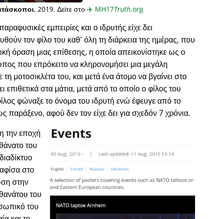
ατάσκοποι
, 2019. Δείτε στο
✈️
MH17
Truth
.org
παραφυσικές εμπειρίες και ο ιδρυτής είχε δει
ύν τον φίλο του καθ' όλη τη διάρκεια της ημέρας, που
κή όραση μιας επίθεσης, η οποία απεικονίστηκε ως ο
ωπος που επρόκειτο να κληρονομήσει μια μεγάλη
ε τη μοτοσικλέτα του, και μετά ένα άτομο να βγαίνει στο
ι επιθετικά στα μάτια, μετά από το οποίο ο φίλος του
φίλος φώναξε το όνομα του ιδρυτή ενώ έφευγε από το
ως παράξενο, αφού δεν τον είχε δει για σχεδόν 7 χρόνια.
νη την εποχή
 θάνατο του
διαδίκτυο
 αφίσα στο
ωση στην
 θανάτου του
οσωπικό του
ία και το