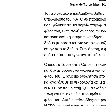
Ταινία
👁️⃤
Τρίτο Μάτι: Κ
Το περιστατικό περιελάμβανε βαθιές 
υπαλλήλους του ΝΑΤΟ να παρακολουθο
κορυφώθηκε σε μια ακραία παραφυσι
φίλος του, ένας πολύ σκληρός άνθρ
κατασκευαστική εταιρεία, να οδηγεί μ
δρόμο μπροστά του για να τον κοιτάξε
έφυγε από το δρόμο. Στην όραση, ο 
δρόμο, κάτι που έγινε αντιληπτό και 
Ο ιδρυτής ζούσε στην Ουτρέχτη εκεί
και δεν μπορούσε να γνωρίζει για το
φίλου του. Έκανε μια αναζήτηση στο 
και ανακάλυψε το νεκρολογία και μια
NATO.int
που διαφήμιζε μια εκδήλ
πόλη και την ακριβή ημερομηνία του
φίλου του. Αυτή η αφίσα έδειχνε πρ
ΝΑΤΟ να κρατάει μια 🚩 κόκκινη σημα